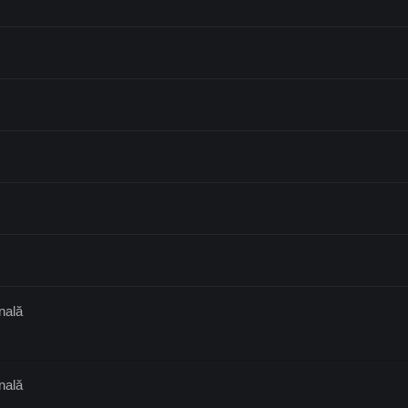
nală
nală