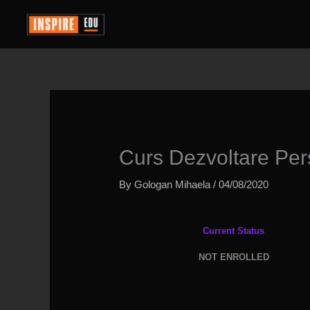
Skip
to
content
Curs Dezvoltare Per
By
Gologan Mihaela
/
04/08/2020
Current Status
NOT ENROLLED